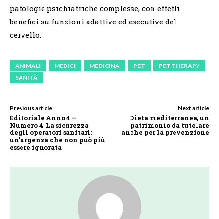
patologie psichiatriche complesse, con effetti
benefici su funzioni adattive ed esecutive del
cervello.
ANIMALI
MEDICI
MEDICINA
PET
PET THERAPY
SANITÀ
Previous article
Next article
Editoriale Anno 4 –
Dieta mediterranea, un
Numero 4: La sicurezza
patrimonio da tutelare
degli operatori sanitari:
anche per la prevenzione
un’urgenza che non può più
essere ignorata