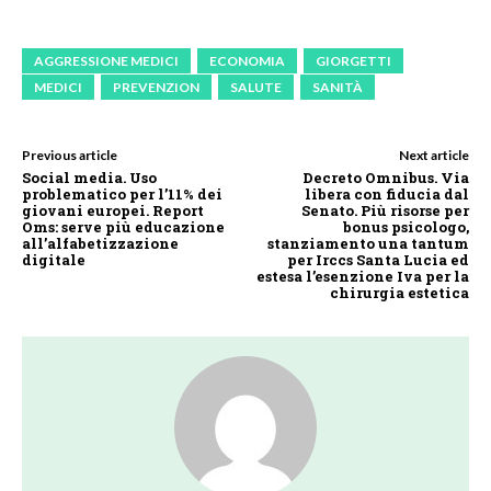
AGGRESSIONE MEDICI
ECONOMIA
GIORGETTI
MEDICI
PREVENZION
SALUTE
SANITÀ
Previous article
Next article
Social media. Uso
Decreto Omnibus. Via
problematico per l’11% dei
libera con fiducia dal
giovani europei. Report
Senato. Più risorse per
Oms: serve più educazione
bonus psicologo,
all’alfabetizzazione
stanziamento una tantum
digitale
per Irccs Santa Lucia ed
estesa l’esenzione Iva per la
chirurgia estetica