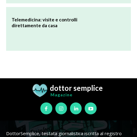
dottor semplice
Magazine
DottorSemplice, testata giornalistica iscritta al registro