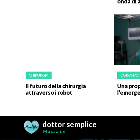
onda di 
CHIRURGIA
CORONAVI
Il futuro della chirurgia
Una prop
attraverso i robot
l’emerge
dottor semplice
Magazine