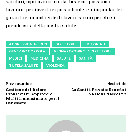
sanitari, ogni azione conta. Insieme, possiamo
lavorare per invertire questa tendenza inquietante e
garantire un ambiente di lavoro sicuro per chi si
prende cura della nostra salute.
AGGRESSIONI MEDICI
DIRETTORE
EDITORIALE
GENNARO COPPOLA
GENNARO COPPOLA DIRETTORE
MEDICI
MEDICINA
SALUTE
SANITÀ
TUTELA SALUTE
VIOLENZA
Previous article
Next article
Gestione del Dolore
La Sanità Privata: Benefici
Cronico: Un Approccio
o Rischi Nascosti?
Multidimensionale per il
Benessere