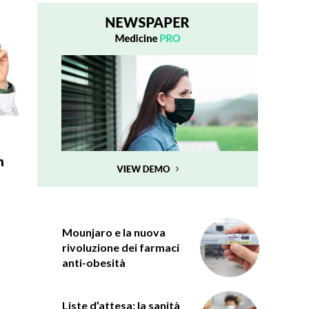
n
Mounjaro e la nuova
rivoluzione dei farmaci
anti-obesità
Liste d’attesa: la sanità