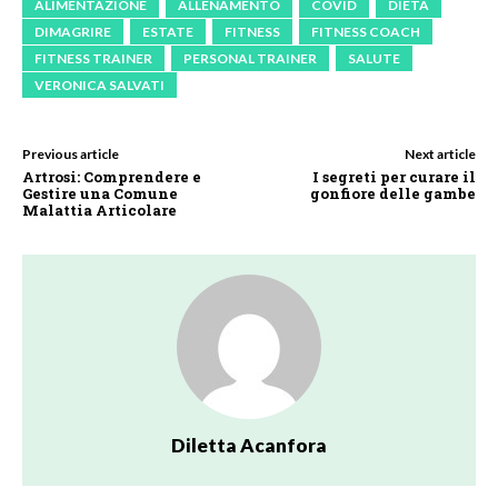
ALIMENTAZIONE
ALLENAMENTO
COVID
DIETA
DIMAGRIRE
ESTATE
FITNESS
FITNESS COACH
FITNESS TRAINER
PERSONAL TRAINER
SALUTE
VERONICA SALVATI
Previous article
Next article
Artrosi: Comprendere e
I segreti per curare il
Gestire una Comune
gonfiore delle gambe
Malattia Articolare
Diletta Acanfora