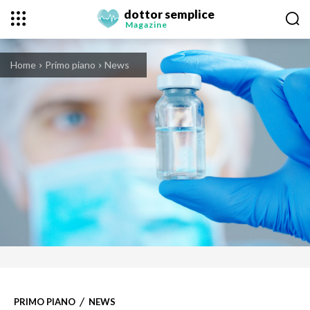
dottor semplice
Magazine
Home
Primo piano
News
PRIMO PIANO
NEWS