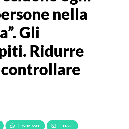
persone nella
”. Gli
piti. Ridurre
 controllare
WHATSAPP
EMAIL