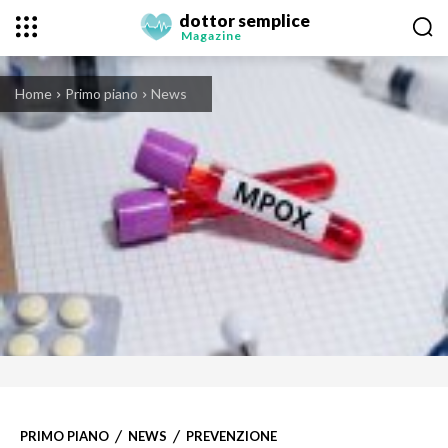
dottor semplice
Magazine
Home
Primo piano
News
PRIMO PIANO
NEWS
PREVENZIONE