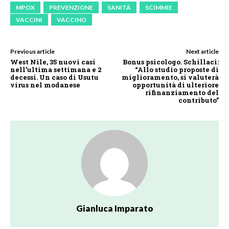
MPOX
PREVENZIONE
SANITÀ
SCIMMIE
VACCINI
VACCINO
Previous article
Next article
West Nile, 35 nuovi casi
Bonus psicologo. Schillaci:
nell’ultima settimana e 2
“Allo studio proposte di
decessi. Un caso di Usutu
miglioramento, si valuterà
virus nel modanese
opportunità di ulteriore
rifinanziamento del
contributo”
Gianluca Imparato