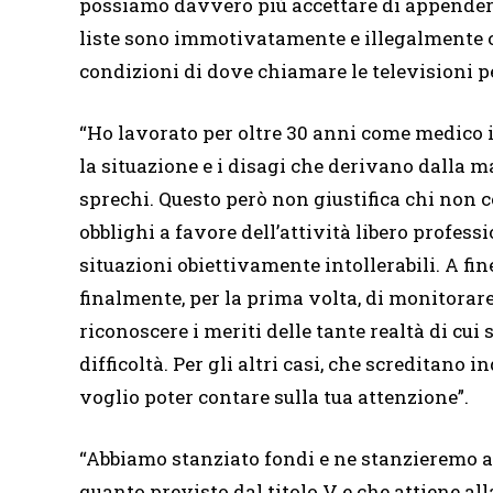
possiamo davvero più accettare di appendere 
liste sono immotivatamente e illegalmente c
condizioni di dove chiamare le televisioni pe
“Ho lavorato per oltre 30 anni come medico i
la situazione e i disagi che derivano dalla 
sprechi. Questo però non giustifica chi non 
obblighi a favore dell’attività libero profess
situazioni obiettivamente intollerabili. A fi
finalmente, per la prima volta, di monitorar
riconoscere i meriti delle tante realtà di cui 
difficoltà. Per gli altri casi, che screditano i
voglio poter contare sulla tua attenzione”.
“Abbiamo stanziato fondi e ne stanzieremo al
quanto previsto dal titolo V e che attiene all