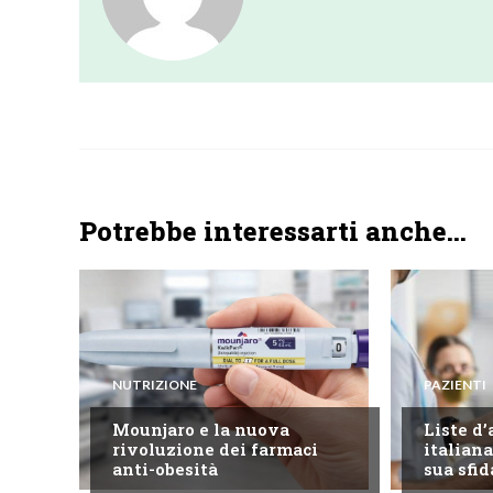
Potrebbe interessarti anche...
NUTRIZIONE
PAZIENTI
Mounjaro e la nuova
Liste d’
rivoluzione dei farmaci
italiana
anti-obesità
sua sfid