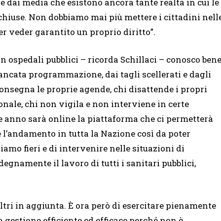
dai media che esistono ancora tante realtà in cui le
hiuse. Non dobbiamo mai più mettere i cittadini nell
r veder garantito un proprio diritto”.
n ospedali pubblici – ricorda Schillaci – conosco ben
mancata programmazione, dai tagli scellerati e dagli
consegna le proprie agende, chi disattende i propri
ionale, chi non vigila e non interviene in certe
ne anno sarà online la piattaforma che ci permetterà
e l’andamento in tutta la Nazione così da poter
siamo fieri e di intervenire nelle situazioni di
ndegnamente il lavoro di tutti i sanitari pubblici,
tri in aggiunta. È ora però di esercitare pienamente
a gestione efficiente ed efficace perché non è