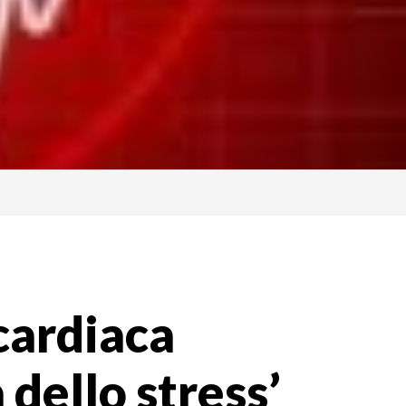
 cardiaca
 dello stress’