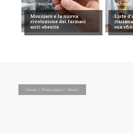
NUTRIZIONE
PAZIENTI
Mounjaro e la nuova
Liste d’
rivoluzione dei farmaci
italiana
anti-obesità
sua sfid