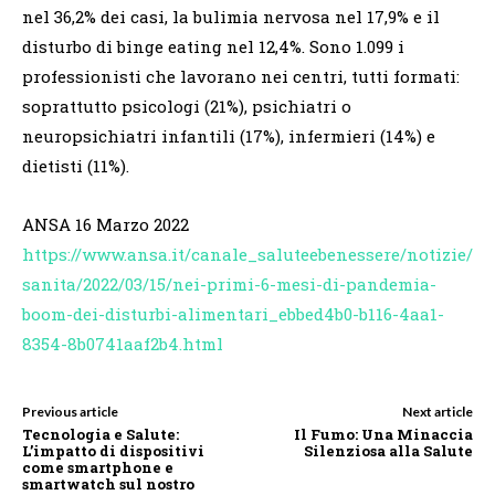
nel 36,2% dei casi, la bulimia nervosa nel 17,9% e il
disturbo di binge eating nel 12,4%. Sono 1.099 i
professionisti che lavorano nei centri, tutti formati:
soprattutto psicologi (21%), psichiatri o
neuropsichiatri infantili (17%), infermieri (14%) e
dietisti (11%).
ANSA 16 Marzo 2022
https://www.ansa.it/canale_saluteebenessere/notizie/
sanita/2022/03/15/nei-primi-6-mesi-di-pandemia-
boom-dei-disturbi-alimentari_ebbed4b0-b116-4aa1-
8354-8b0741aaf2b4.html
Previous article
Next article
Tecnologia e Salute:
Il Fumo: Una Minaccia
L’impatto di dispositivi
Silenziosa alla Salute
come smartphone e
smartwatch sul nostro