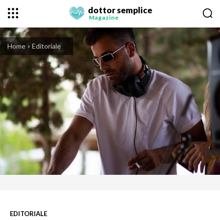
dottor semplice
Magazine
Home
Editoriale
EDITORIALE