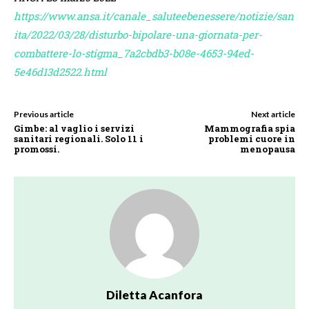
https://www.ansa.it/canale_saluteebenessere/notizie/san
ita/2022/03/28/disturbo-bipolare-una-giornata-per-
combattere-lo-stigma_7a2cbdb3-b08e-4653-94ed-
5e46d13d2522.html
Previous article
Next article
Gimbe: al vaglio i servizi
Mammografia spia
sanitari regionali. Solo 11 i
problemi cuore in
promossi.
menopausa
Diletta Acanfora