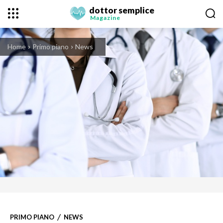
dottor semplice
Magazine
Home
Primo piano
News
PRIMO PIANO
NEWS