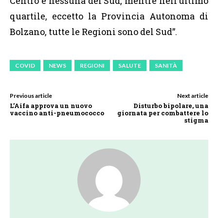
Centro e nessuna del Sud, mentre nell’ultimo
quartile, eccetto la Provincia Autonoma di
Bolzano, tutte le Regioni sono del Sud”.
COVID
NEWS
REGIONI
SALUTE
SANITÀ
Previous article
Next article
L’Aifa approva un nuovo
Disturbo bipolare, una
vaccino anti-pneumococco
giornata per combattere lo
stigma