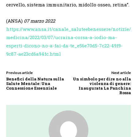
cervello, sistema immunitario, midollo osseo, retina”.
(ANSA)
07 marzo 2022
https://www.ansa.it/canale_saluteebenessere/notizie/
medicina/2022/03/07/ucraina-corsa-a-iodio-ma-
esperti-dicono-no-a-fai-da-te_e56e70d5-7c22-49f9-
9c87-ae23cd6a94fc.html
Previous article
Next article
Benefici della Natura sulla
Un simbolo per dire no alla
Salute Mentale: Una
violenza di genere:
Connessione Essenziale
Inaugurata La Panchina
Rossa