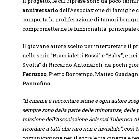
Il progetto, le cui riprese sono da poco termi
anniversario
dell’Associazione di famiglie c
comporta la proliferazione di tumori benigni
comprometterne le funzionalità, principale ca
Il giovane attore scelto per interpretare il 
nelle serie “Braccialetti Rossi” e “Baby”, e ne
Svolta” di Riccardo Antonaroli, da pochi gio
Ferruzzo
, Pietro Bontempo, Matteo Guadagn
Pannofino
.
“Il cinema è raccontare storie e ogni autore scegli
sempre sono dalla parte delle minoranze, delle
missione dell’Associazione Sclerosi Tuberosa A
ricordare a tutti che raro non è invisibile
”
, così
comunicazione per il sociale tra cinema e tea