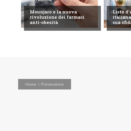
Mounjaro e la nuova
Liste d’
rivoluzione dei farmaci
italiana
anti-obesità
sua sfid