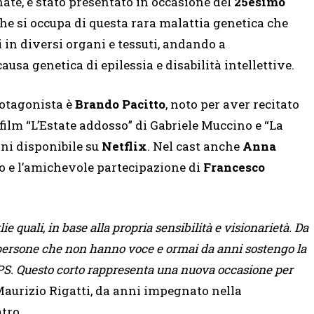
nate, è stato presentato in occasione del
25esimo
he si occupa di questa rara malattia genetica che
 in diversi organi e tessuti, andando a
usa genetica di epilessia e disabilità intellettive.
protagonista è
Brando Pacitto
, noto per aver recitato
i film “L’Estate addosso” di Gabriele Muccino e “La
rni disponibile su
Netflix
. Nel cast anche
Anna
o e l’amichevole partecipazione di
Francesco
e quali, in base alla propria sensibilità e visionarietà. Da
 persone che non hanno voce e ormai da anni sostengo la
PS. Questo corto rappresenta una nuova occasione per
 Maurizio Rigatti, da anni impegnato nella
tro.