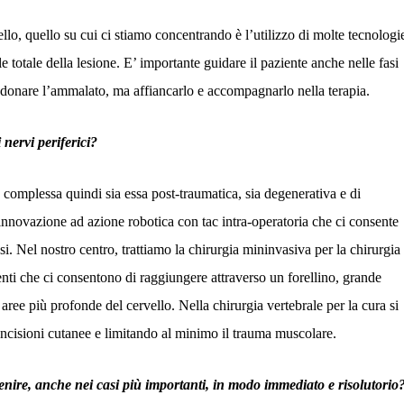
lo, quello su cui ci stiamo concentrando è l’utilizzo di molte tecnologi
totale della lesione. E’ importante guidare il paziente anche nelle fasi
ndonare l’ammalato, ma affiancarlo e accompagnarlo nella terapia.
nervi periferici?
 complessa quindi sia essa post-traumatica, sia degenerativa e di
 innovazione ad azione robotica con tac intra-operatoria che ci consente
i. Nel nostro centro, trattiamo la chirurgia mininvasiva per la chirurgia
arenti che ci consentono di raggiungere attraverso un forellino, grande
 aree più profonde del cervello. Nella chirurgia vertebrale per la cura si
 incisioni cutanee e limitando al minimo il trauma muscolare.
venire, anche nei casi più importanti, in modo immediato e risolutorio