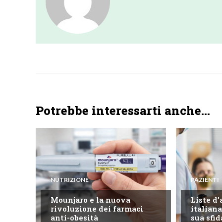
Potrebbe interessarti anche...
NUTRIZIONE
PAZIENTI
Mounjaro e la nuova
Liste d’
rivoluzione dei farmaci
italiana
anti-obesità
sua sfid