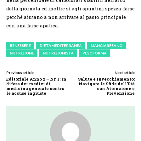
nella percentuale di carboidrati stabiliti nell’arco
della giornata ed inoltre sì agli spuntini spezza-fame
perché aiutano a non arrivare al pasto principale
con una fame apatica.
BENESSERE
DIETAMEDITERRANEA
MANGIARESANO
NUTRIZIONE
NUTRIZIONISTA
PESOFORMA
Previous article
Next article
Editoriale Anno 2 – Nr. 1: In
Salute e Invecchiamento:
difesa dei medici di
Navigare le Sfide dell’Età
medicina generale contro
con Attenzione e
le accuse ingiuste
Prevenzione