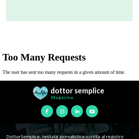
dottor semplice
Magazine
DottorSemplice, testata giornalistica iscritta al registro