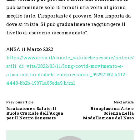
può camminare solo 15 minuti una volta al giorno,
meglio farlo. L’importante è provare. Non importa da
dove si inizia. Si può gradualmente raggiungere il
livello di esercizio raccomandato”.
ANSA 11 Marzo 2022
https://www.ansa.it/canale_saluteebenessere/notizie/
stili_di_vita/2022/03/11/long-covid-movimento-e-
arma-contro-diabete-e-depressione_99297932-b412-
4449-bb2b-19071a05eda9.html
Previous article
Next article
Idratazione e Salute: Il
Rinoplastica: Arte e
Ruolo Cruciale dell’Acqua
Scienza nella
per il Nostro Benessere
Modellazione del Naso