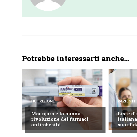
Potrebbe interessarti anche...
NUTRIZIONE
PAZIENTI
Mounjaro e la nuova
Liste d’
rivoluzione dei farmaci
italiana
anti-obesità
sua sfid