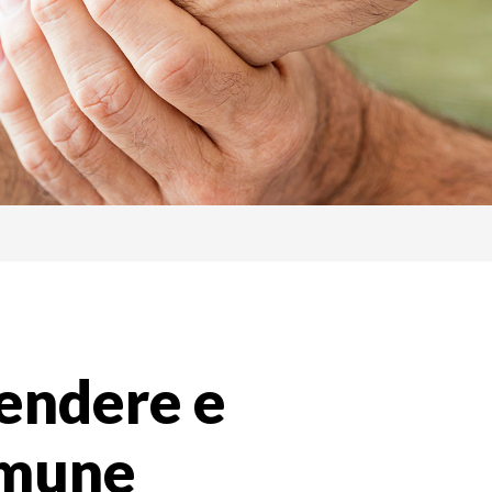
endere e
omune